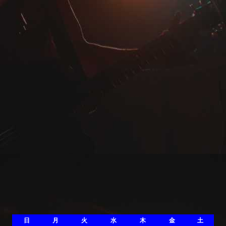
日
月
火
水
木
金
土