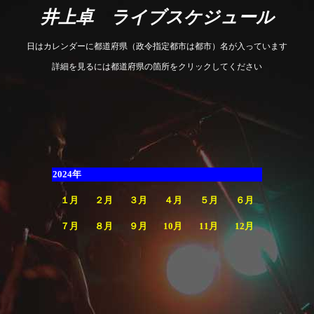
井上卓 ライブスケジュール
日はカレンダーに都道府県（政令指定都市は都市）名が入っています
詳細を見るには都道府県の箇所をクリックしてください
2024年
１月
２月
３月
４月
５月
６月
７月
８月
９月
10月
11月
12月